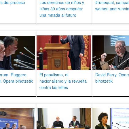
es del proceso
Los derechos de niños y
#runequal, campai
niñas 30 años después:
women and runni
una mirada al futuro
orum. Ruggero
El populismo, el
David Parry. Oper
. Ópera bihotzetik
nacionalismo y la revuelta
bihotzetik
contra las élites