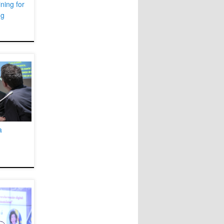
ning for
ng
a