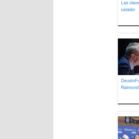
Las clav
catalán
DeustoF
Raimondi