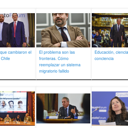
 que cambiaron el
El problema son las
Educación, ciencia
 Chile
fronteras. Cómo
conciencia
reemplazar un sistema
migratorio fallido