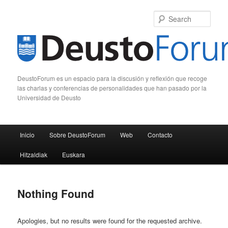
Sear
DeustoForum es un espacio para la discusión y reflexión que recoge
las charlas y conferencias de personalidades que han pasado por la
Universidad de Deusto
Main menu
Inicio
Sobre DeustoForum
Web
Contacto
Skip to primary content
Skip to secondary content
Hitzaldiak
Euskara
Nothing Found
Apologies, but no results were found for the requested archive.