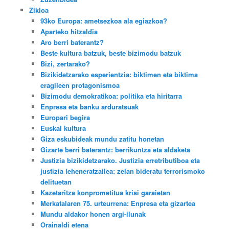
Zikloa
93ko Europa: ametsezkoa ala egiazkoa?
Aparteko hitzaldia
Aro berri baterantz?
Beste kultura batzuk, beste bizimodu batzuk
Bizi, zertarako?
Bizikidetzarako esperientzia: biktimen eta biktima
eragileen protagonismoa
Bizimodu demokratikoa: politika eta hiritarra
Enpresa eta banku arduratsuak
Europari begira
Euskal kultura
Giza eskubideak mundu zatitu honetan
Gizarte berri baterantz: berrikuntza eta aldaketa
Justizia bizikidetzarako. Justizia erretributiboa eta
justizia leheneratzailea: zelan bideratu terrorismoko
delituetan
Kazetaritza konprometitua krisi garaietan
Merkatalaren 75. urteurrena: Enpresa eta gizartea
Mundu aldakor honen argi-ilunak
Orainaldi etena