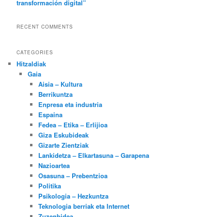
transformación digital”
RECENT COMMENTS
CATEGORIES
Hitzaldiak
Gaia
Aisia – Kultura
Berrikuntza
Enpresa eta industria
Espaina
Fedea – Etika – Erlijioa
Giza Eskubideak
Gizarte Zientziak
Lankidetza – Elkartasuna – Garapena
Nazioartea
Osasuna – Prebentzioa
Politika
Psikologia – Hezkuntza
Teknologia berriak eta Internet
Zuzenbidea