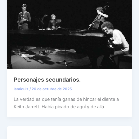
Personajes secundarios.
lamiquiz
/
26 de octubre de 2025
La verdad es que tenía ganas de hincar el diente a
Keith Jarrett. Había picado de aquí y de allá