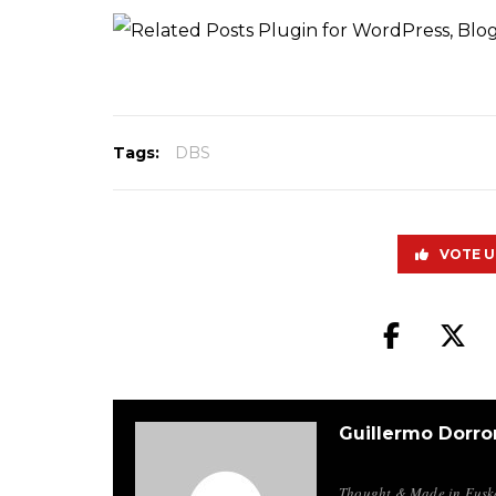
Tags:
DBS
VOTE U
Guillermo Dorro
Thought & Made in Euskad