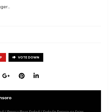
P
VOTE DOWN
nsoro
i / Pensar y Hacer Euskadi / Euskadin Pentsatu eta Egina.