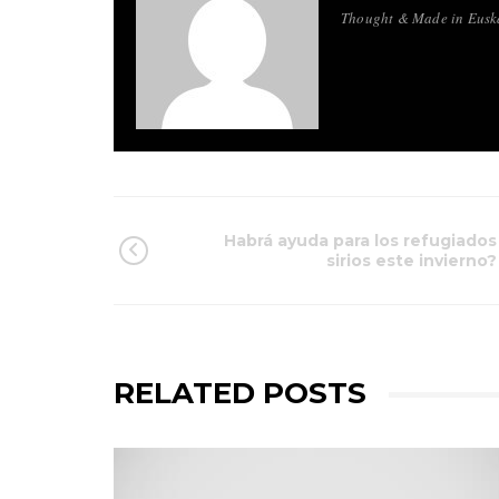
Thought & Made in Euskad
Habrá ayuda para los refugiados
sirios este invierno?
RELATED POSTS