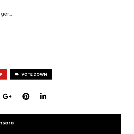
P
VOTE DOWN
nsoro