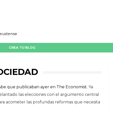
deustense
CREA TU BLOG
OCIEDAD
o Abe que publicaban ayer en The Economist.
Ya
delantado las elecciones con el argumento central
ara acometer las profundas reformas que necesita