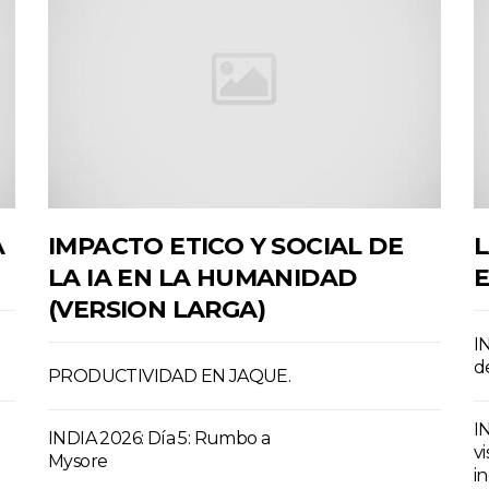
A
IMPACTO ETICO Y SOCIAL DE
L
LA IA EN LA HUMANIDAD
E
(VERSION LARGA)
I
d
PRODUCTIVIDAD EN JAQUE.
I
INDIA 2026: Día 5: Rumbo a
vi
Mysore
in