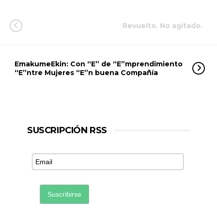
Revuelto. No agitado.
EmakumeEkin: Con “E” de “E”mprendimiento
“E”ntre Mujeres “E”n buena Compañía
SUSCRIPCIÓN RSS