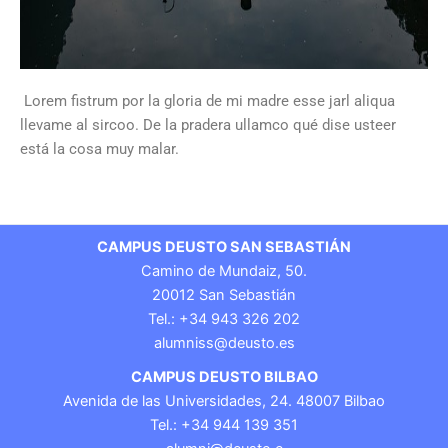
Lorem fistrum por la gloria de mi madre esse jarl aliqua
llevame al sircoo. De la pradera ullamco qué dise usteer
está la cosa muy malar.
CAMPUS DEUSTO SAN SEBASTIÁN
Camino de Mundaiz, 50.
20012 San Sebastián
Tel.: +34 943 326 202
alumniss@deusto.es
CAMPUS DEUSTO BILBAO
Avenida de las Universidades, 24. 48007 Bilbao
Tel.: +34 944 139 351