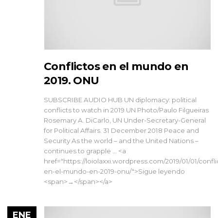
Conflictos en el mundo en
2019. ONU
SUBSCRIBE AUDIO HUB UN diplomacy: political
conflicts to watch in 2019 UN Photo/Paulo Filgueiras
Rosemary A. DiCarlo, UN Under-Secretary-General
for Political Affairs. 31 December 2018 Peace and
Security As the world – and the United Nations –
continues to grapple … <a
href="https://loiolaxxi.wordpress.com/2019/01/01/confli
en-el-mundo-en-2019-onu/">Sigue leyendo
<span>→</span></a>
ENE