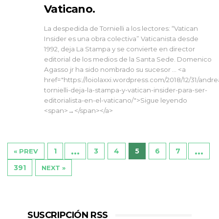
Vaticano.
La despedida de Tornielli a los lectores: “Vatican
Insider es una obra colectiva” Vaticanista desde
1992, deja La Stampa y se convierte en director
editorial de los medios de la Santa Sede. Domenico
Agasso jr ha sido nombrado su sucesor … <a
href="https://loiolaxxi.wordpress.com/2018/12/31/andre
tornielli-deja-la-stampa-y-vatican-insider-para-ser-
editorialista-en-el-vaticano/">Sigue leyendo
<span>→</span></a>
…
…
1
3
4
5
6
7
« PREV
391
NEXT »
SUSCRIPCIÓN RSS