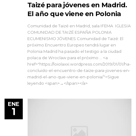
Taizé para jóvenes en Madrid.
El año que viene en Polonia
Comunidad de Taizé en Madrid, sala IFEMA IGLESIA
COMUNIDAD DE TAIZÉ ESPAÑA POLONIA
ECUMENISMO JÓVENES Comunidad de Taizé: El
próximo Encuentro Europeo tendrá lugar en
Polonia Madrid ha pasado el testigo a la ciudad
polaca de Wroclaw para el próximo … <a
href="https://loiolaxxi.wordpress.com/2019/01/01/ha-
concluido-el-encuentro-de-taize-para-jovenes-en-
madrid-el-ano-que-viene-en-polonia/">Sigue
leyendo <span>→</span></a>
ENE
1