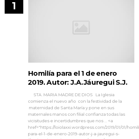
1
Homilía para el 1 de enero
2019. Autor: J.A.Jáuregui S.J.
STA. MARIA MADRE DE DIOS La Iglesia
comienza el nuevo año con la festividad de la
maternidad de Santa María y pone en sus
maternales manos con filial confianza todas las
vicisitudes e incertidumbres que nos … <a
href="https://loiolaxxi.wordpress.com/2019/01/01/homil
para-el-1-de-enero-2019-autor-j-a-jauregui-s-