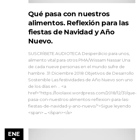
Qué pasa con nuestros
alimentos. Reflexión para las
fiestas de Navidad y Año
Nuevo.
SUSCRÍBETE AUDIOTECA Desperdicio para unos,
alimento vital para otros PMA/Wissam Nassar Una
de cada nueve personas en el mundo sufre de
hambre. 31 Diciembre 2018 Objetivos de Desarrollo
Sostenible Las festividades de Año Nuevo son uno
de los días en … <a
href="https://loiolaxxi.wordpress.com/2018/12/31/que-
pasa-con-nuestros-alimentos-reflexion-para-las-
fiestas-de-navidad-y-ano-nuevo/">Sigue leyendo
<span>→</span></a>
ENE