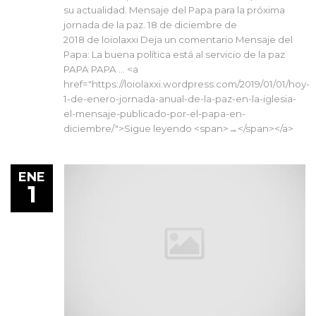
su actualidad. Mensaje del Papa para la próxima
jornada de la paz. 18 de diciembre de
2018 de loiolaxxi Deja un comentario Mensaje del
Papa: La buena política está al servicio de la paz
PAPA PAPA … <a
href="https://loiolaxxi.wordpress.com/2019/01/01/hoy-
1-de-enero-jornada-anual-de-la-paz-en-la-iglesia-
el-mensaje-publicado-por-el-papa-en-
diciembre/">Sigue leyendo <span>→</span></a>
ENE
1