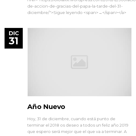
de-accion-de-gracias-del-papa-la-tarde-del-31-
diciembre/">Sigue leyendo <span>→</span></a>
DIC
31
Año Nuevo
Hoy, 31 de diciembre, cuando está punto de
terminar el 2018 os deseo a todos un feliz año 2019
que espero será mejor que el que va a terminar. A