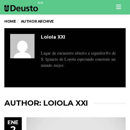
Men
HOME
AUTHOR ARCHIVE
Loiola XXI
Lugar de encuentro abierto a seguidor@s de
S. Ignacio de Loyola esperando construir un
mundo mejor.
AUTHOR:
LOIOLA XXI
ENE
2