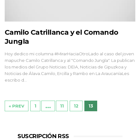
Camilo Catrillanca y el Comando
Jungla
Hoy dedico mi columna #MirarHaciaOtroLado al caso del joven
mapuche Camilo Catrillanca y al "Comando Jungla". La publican
los medios del Grupo Noticias: DEIA, Noticias de Gipuzkoa y
Noticias de Álava.Camilo, Ercilla y Rambo en La AraucaníaLes
escribo d...
…
1
11
12
13
« PREV
SUSCRIPCIÓN RSS