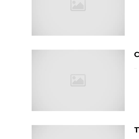
C
…
T