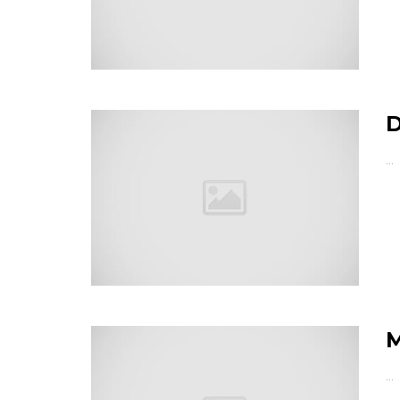
D
…
M
…