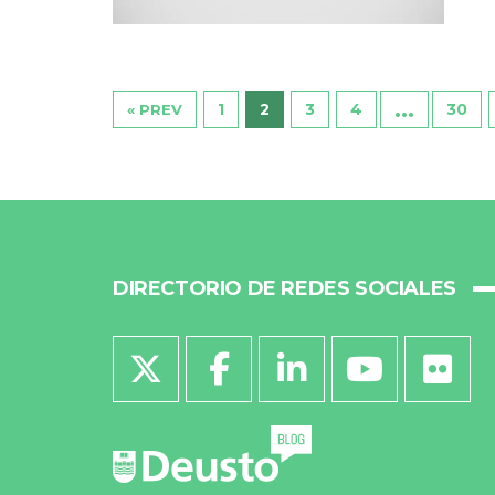
…
1
2
3
4
30
« PREV
DIRECTORIO DE REDES SOCIALES