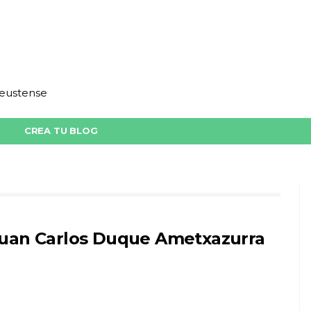
deustense
CREA TU BLOG
uan Carlos Duque Ametxazurra