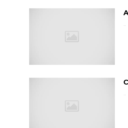
A
…
C
…