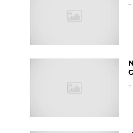
…
N
C
…