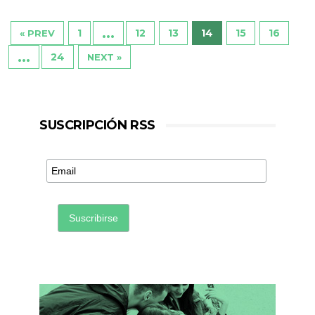
…
1
12
13
14
15
16
« PREV
…
24
NEXT »
SUSCRIPCIÓN RSS