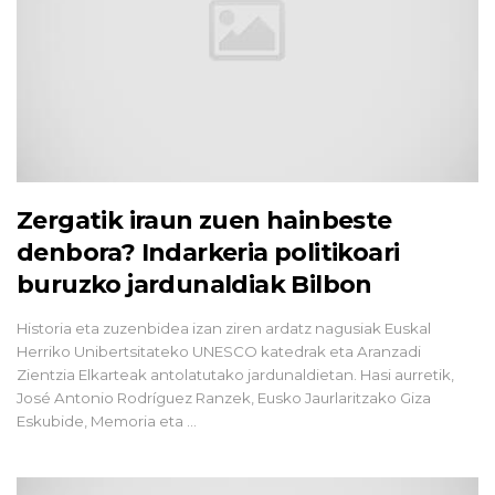
Zergatik iraun zuen hainbeste
denbora? Indarkeria politikoari
buruzko jardunaldiak Bilbon
Historia eta zuzenbidea izan ziren ardatz nagusiak Euskal
Herriko Unibertsitateko UNESCO katedrak eta Aranzadi
Zientzia Elkarteak antolatutako jardunaldietan. Hasi aurretik,
José Antonio Rodríguez Ranzek, Eusko Jaurlaritzako Giza
Eskubide, Memoria eta ...