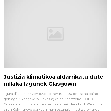
Justizia klimatikoa aldarrikatu dute
milaka lagunek Glasgown
Eguraldi txarra ez zen oztopo izan 100.000 pertsona baino
gehiagok Glasgowko (Eskozia) kaleak hartzeko. COP26
Coalition mugimendu deszentralizatuak deituta, 11:30ean bildu
ziren Kelvingrove parkean manifestariak. Injustiziaren aroa