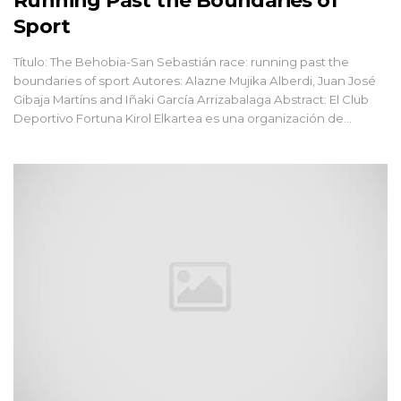
Running Past the Boundaries of
Sport
Título: The Behobia-San Sebastián race: running past the
boundaries of sport Autores: Alazne Mujika Alberdi, Juan José
Gibaja Martíns and Iñaki García Arrizabalaga Abstract: El Club
Deportivo Fortuna Kirol Elkartea es una organización de...