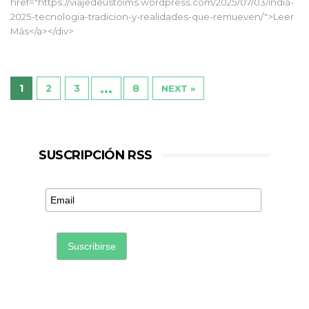
href="https://viajedeustoims.wordpress.com/2025/07/03/india-
2025-tecnologia-tradicion-y-realidades-que-remueven/">Leer
Más</a></div>
…
1
2
3
8
NEXT »
SUSCRIPCIÓN RSS