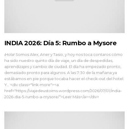
INDIA 2026: Día 5: Rumbo a Mysore
¡Hola! Somos Alex, Aner y Tasio, y hoy nos toca contaros cómo
ha sido nuestro quinto día de viaje, un día de despedidas,
aprendizajes y cambio de ciudad. El día ha empezado pronto,
demasiado pronto para algunos. A las 7:30 de la mañana ya
estábamos en pie porque tocaba hacer el check-out del hotel.
Y... <div class="link-more"><a
href="https://viajedeustoims.wordpress.com/2026/07/01/india-
2026-dia-5-rumbo-a-mysore/">Leer Más</a></div>