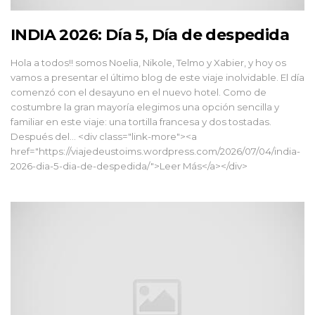
INDIA 2026: Día 5, Día de despedida
Hola a todos!! somos Noelia, Nikole, Telmo y Xabier, y hoy os
vamos a presentar el último blog de este viaje inolvidable. El día
comenzó con el desayuno en el nuevo hotel. Como de
costumbre la gran mayoría elegimos una opción sencilla y
familiar en este viaje: una tortilla francesa y dos tostadas.
Después del... <div class="link-more"><a
href="https://viajedeustoims.wordpress.com/2026/07/04/india-
2026-dia-5-dia-de-despedida/">Leer Más</a></div>