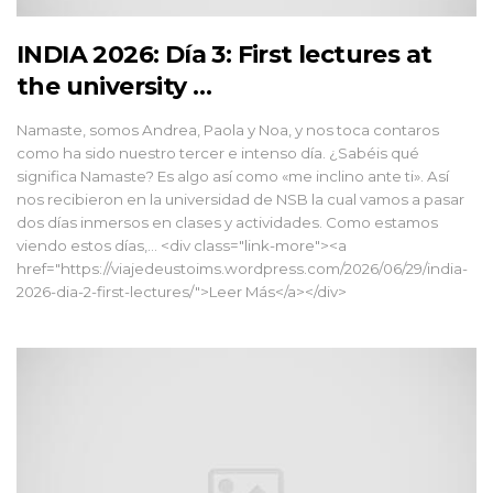
INDIA 2026: Día 3: First lectures at
the university …
Namaste, somos Andrea, Paola y Noa, y nos toca contaros
como ha sido nuestro tercer e intenso día. ¿Sabéis qué
significa Namaste? Es algo así como «me inclino ante ti». Así
nos recibieron en la universidad de NSB la cual vamos a pasar
dos días inmersos en clases y actividades. Como estamos
viendo estos días,... <div class="link-more"><a
href="https://viajedeustoims.wordpress.com/2026/06/29/india-
2026-dia-2-first-lectures/">Leer Más</a></div>