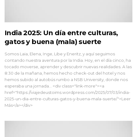
India 2025: Un día entre culturas,
gatos y buena (mala) suerte
Somos Laia, Elena, Inge, Libe y Eneritz, y aquí seguimos
contando nuestra aventura por la India. Hoy, en el día cinco, ha
tocado moverse, aprender y descubrir nuevas realidades. A las
8:30 de la mañana, hemos hecho check-out del hotel y nos
hemos subido al autobús rumbo a NSB University, donde nos
esperaba una jornada... <div class="link-more"><a
href="https://viajedeustoims.wordpress.com/2025/07/03/india-
2025-un-dia-entre-culturas-gatos-y-buena-mala-suerte/">Leer
Más</a></div>