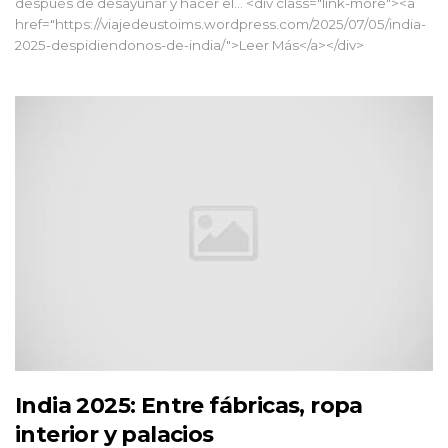
después de desayunar y hacer el... <div class="link-more"><a
href="https://viajedeustoims.wordpress.com/2025/07/05/india-
2025-despidiendonos-de-india/">Leer Más</a></div>
India 2025: Entre fábricas, ropa
interior y palacios