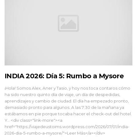
INDIA 2026: Día 5: Rumbo a Mysore
¡Hola! Somos Alex, Aner y Tasio, y hoy nos toca contaros cómo
ha sido nuestro quinto día de viaje, un día de despedidas,
aprendizajes y cambio de ciudad. El día ha empezado pronto,
demasiado pronto para algunos. A las 7:30 de la mañana ya
estábamos en pie porque tocaba hacer el check-out del hotel.
Y... <div class="link-more"><a
href="https://viajedeustoims.wordpress.com/2026/07/01/india-
2026-dia-5-rumbo-a-mysore/">Leer Más</a></div>