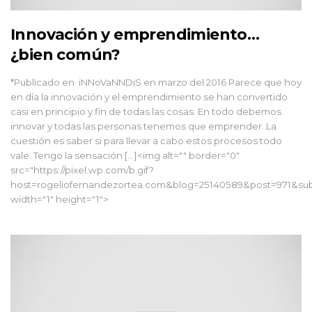
Innovación y emprendimiento…
¿bien común?
*Publicado en iNNoVaNNDiS en marzo del 2016 Parece que hoy
en día la innovación y el emprendimiento se han convertido
casi en principio y fin de todas las cosas. En todo debemos
innovar y todas las personas tenemos que emprender. La
cuestión es saber si para llevar a cabo estos procesos todo
vale. Tengo la sensación […]<img alt="" border="0"
src="https://pixel.wp.com/b.gif?
host=rogeliofernandezortea.com&blog=25140589&post=971&sub
width="1" height="1">