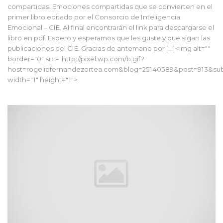
compartidas. Emociones compartidas que se convierten en el
primer libro editado por el Consorcio de Inteligencia
Emocional – CIE. Al final encontrarán el link para descargarse el
libro en pdf. Espero y esperamos que les guste y que sigan las
publicaciones del CIE. Gracias de antemano por […]<img alt=""
border="0" src="http://pixel.wp.com/b.gif?
host=rogeliofernandezortea.com&blog=25140589&post=913&sub
width="1" height="1">