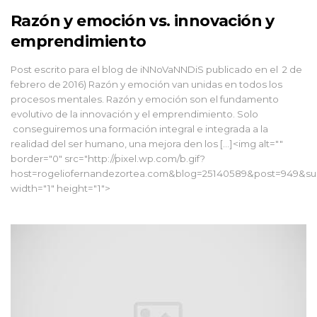
Razón y emoción vs. innovación y
emprendimiento
Post escrito para el blog de iNNoVaNNDiS publicado en el 2 de
febrero de 2016) Razón y emoción van unidas en todos los
procesos mentales. Razón y emoción son el fundamento
evolutivo de la innovación y el emprendimiento. Solo
conseguiremos una formación integral e integrada a la
realidad del ser humano, una mejora den los […]<img alt=""
border="0" src="http://pixel.wp.com/b.gif?
host=rogeliofernandezortea.com&blog=25140589&post=949&sub
width="1" height="1">