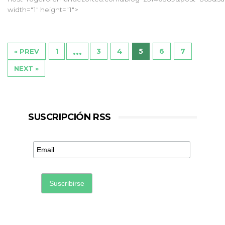
width="1" height="1">
…
1
3
4
5
6
7
« PREV
NEXT »
SUSCRIPCIÓN RSS