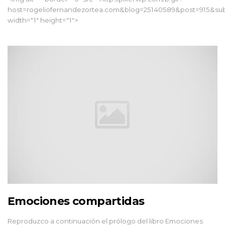
host=rogeliofernandezortea.com&blog=25140589&post=915&sub
width="1" height="1">
Emociones compartidas
Reproduzco a continuación el prólogo del libro Emociones