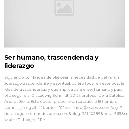
Ser humano, trascendencia y
liderazgo
Siguiendo con la idea de plantear la necesidad de definir un
liderazgo trascendente y espiritual, quiero tocar en este post la
idea de trascendencia y qué implica para el ser humano y para
ello seguiré al Dr. Ludwig Schmidt (2012), profesor de la Católica
Andrés Bello. Este doctor propone en su artículo El hombre
como […]<img alt="" border="0" src="http://pixel.wp.com/b.gif?
host=rogeliofernandezortea.com&blog=25140589&post=965&sub
width="1" height="1">