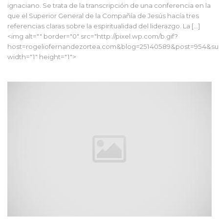
ignaciano. Se trata de la transcripción de una conferencia en la
que el Superior General de la Compañía de Jesús hacía tres
referencias claras sobre la espiritualidad del liderazgo. La […]
<img alt="" border="0" src="http://pixel.wp.com/b.gif?
host=rogeliofernandezortea.com&blog=25140589&post=954&sub
width="1" height="1">