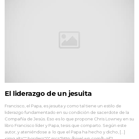
El liderazgo de un jesuita
Francisco, el Papa, es jesuita y como tal tiene un estilo de
liderazgo fundamentado en su condición de sacerdote de la
Compañía de Jesús. Eso es lo que propone Chris Lowney en su
libro Francisco líder y Papa, tesis que comparto. Según este
autor, y ateniéndose a lo que el Papa ha hecho y dicho, […]
<img alt="" border="0" src="http://pixel.wp.com/b.gif?