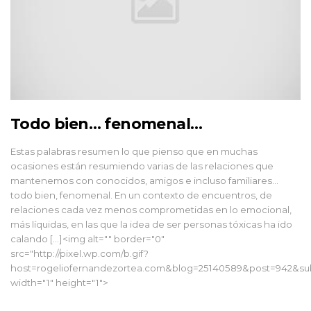
Todo bien… fenomenal…
Estas palabras resumen lo que pienso que en muchas
ocasiones están resumiendo varias de las relaciones que
mantenemos con conocidos, amigos e incluso familiares…
todo bien, fenomenal. En un contexto de encuentros, de
relaciones cada vez menos comprometidas en lo emocional,
más líquidas, en las que la idea de ser personas tóxicas ha ido
calando […]<img alt="" border="0"
src="http://pixel.wp.com/b.gif?
host=rogeliofernandezortea.com&blog=25140589&post=942&sub
width="1" height="1">