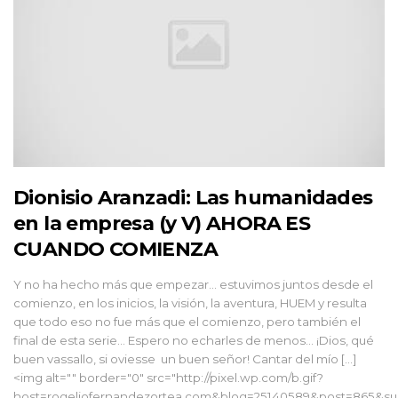
Dionisio Aranzadi: Las humanidades
en la empresa (y V) AHORA ES
CUANDO COMIENZA
Y no ha hecho más que empezar… estuvimos juntos desde el
comienzo, en los inicios, la visión, la aventura, HUEM y resulta
que todo eso no fue más que el comienzo, pero también el
final de esta serie… Espero no echarles de menos… ¡Dios, qué
buen vassallo, si oviesse un buen señor! Cantar del mío […]
<img alt="" border="0" src="http://pixel.wp.com/b.gif?
host=rogeliofernandezortea.com&blog=25140589&post=865&sub