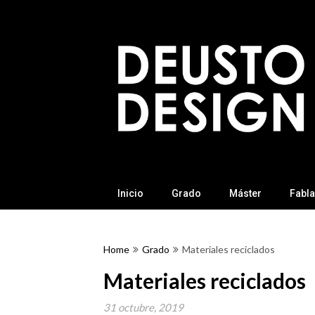
Skip
to
content
Inicio
Grado
Máster
Fabl
Home
Grado
Materiales reciclados
Materiales reciclados
31 octubre, 2019