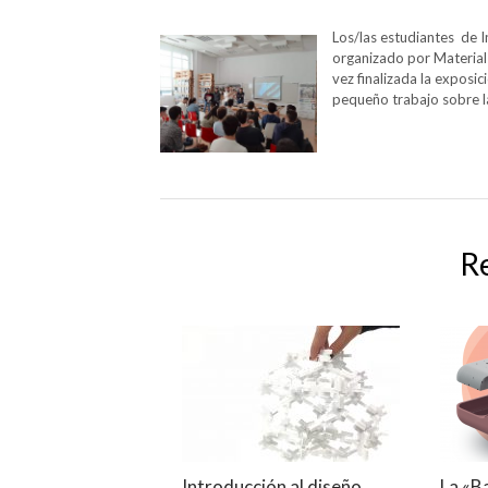
Los/las estudiantes de I
organizado por Material 
vez finalizada la exposi
pequeño trabajo sobre l
R
Introducción al diseño
La «B