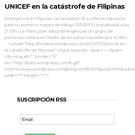
UNICEF en la catástrofe de Filipinas
Emergencia en Filipinas: se necesitan 25,4 millones de euros
para los primeros meses de trabajo 12/11/2013 | Actualizada a las
21:05h | La infancia en datos Emergencias Un grupo de
personas camina en medio de las ruinas causadas por el tifón
… <a href="http://loiolaxxi.wordpress.com/2013/11/12/unicef-en-
la-catastrofe-de-filipinas/">Sigue leyendo <span>→</span>
</a><img alt="" border="0"
src="http://stats.wordpress.com/b.gif?
host=loiolaxxi.wordpress.com&blog=40981307&post=9311&subd=l
width="1" height="1" />
SUSCRIPCIÓN RSS