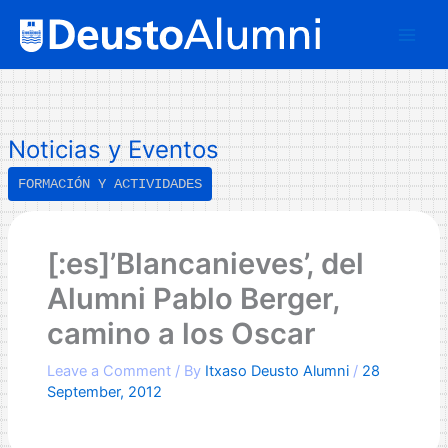
Skip
B
to
u
content
s
c
a
Noticias y Eventos
r
FORMACIÓN Y ACTIVIDADES
[:es]’Blancanieves’, del
Alumni Pablo Berger,
camino a los Oscar
Leave a Comment
/ By
Itxaso Deusto Alumni
/
28
September, 2012