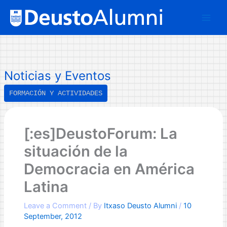
Skip
B
to
u
content
s
c
a
Noticias y Eventos
r
FORMACIÓN Y ACTIVIDADES
[:es]DeustoForum: La
situación de la
Democracia en América
Latina
Leave a Comment
/ By
Itxaso Deusto Alumni
/
10
September, 2012