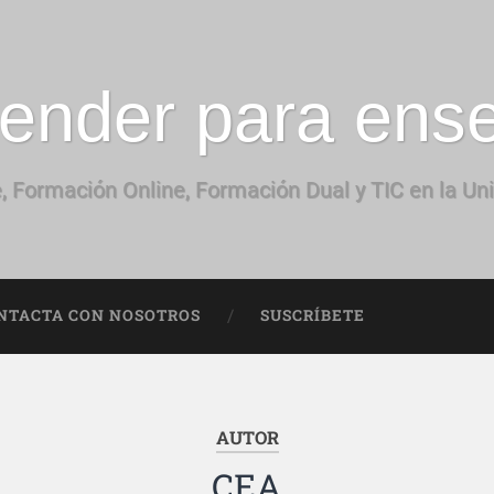
ender para ens
, Formación Online, Formación Dual y TIC en la Un
NTACTA CON NOSOTROS
SUSCRÍBETE
AUTOR
CEA