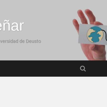
eñar
iversidad de Deusto