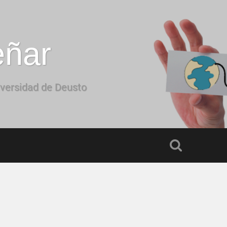
eñar
iversidad de Deusto