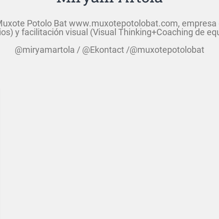
Muxote Potolo Bat www.muxotepotolobat.com, empresa d
ios) y facilitación visual (Visual Thinking+Coaching de eq
@miryamartola / @Ekontact /@muxotepotolobat