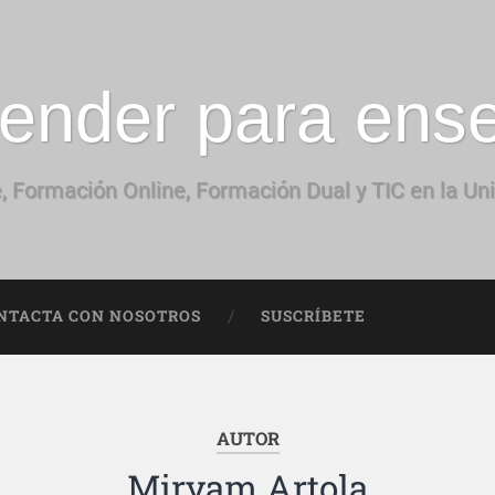
ender para ens
, Formación Online, Formación Dual y TIC en la Un
NTACTA CON NOSOTROS
SUSCRÍBETE
AUTOR
Miryam Artola