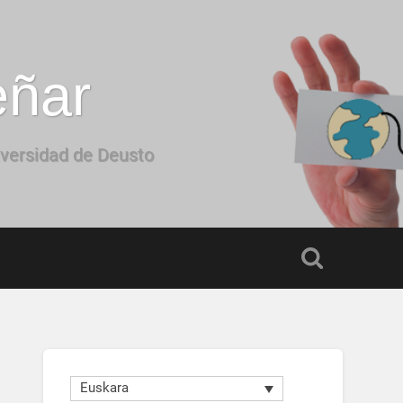
eñar
iversidad de Deusto
Euskara