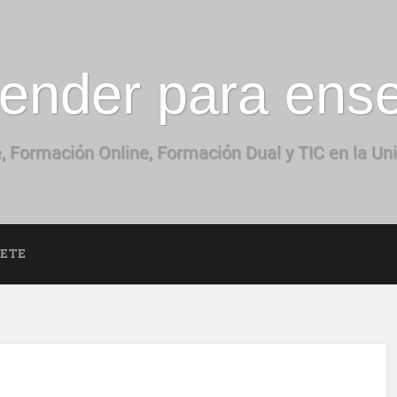
ender para ens
, Formación Online, Formación Dual y TIC en la Un
BETE