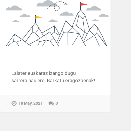
Laister euskaraz izango dugu
sarrera hau ere. Barkatu eragozpenak!
18 May, 2021
0