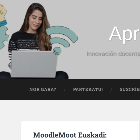
Apr
Innovación docente
NOR GARA?
PARTEKATU!
SUSCRÍ
MoodleMoot Euskadi: