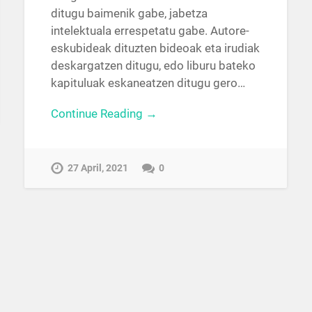
ditugu baimenik gabe, jabetza
intelektuala errespetatu gabe. Autore-
eskubideak dituzten bideoak eta irudiak
deskargatzen ditugu, edo liburu bateko
kapituluak eskaneatzen ditugu gero…
Continue Reading →
27 April, 2021
0