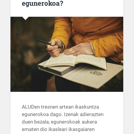
egunerokoa?
ALUDen tresnen artean ikaskuntza
egunerokoa dago. Izenak adierazten
duen bezala, egunerokoak aukera
ematen dio ikasleari ikasgaiaren