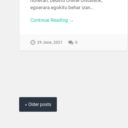
honetan, Deustu Online Unitatetik,
egoerara egokitu behar izan…
Continue Reading →
29 June, 2021
0
« Older posts