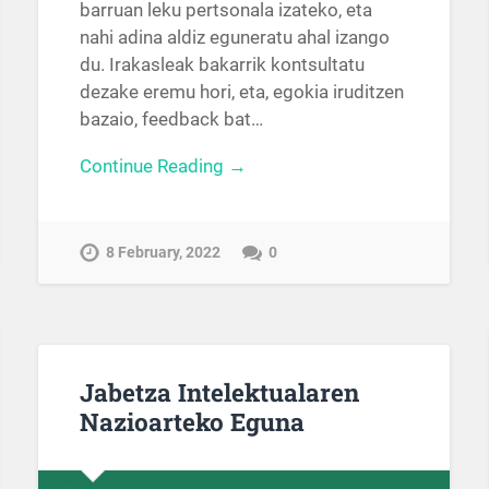
barruan leku pertsonala izateko, eta
nahi adina aldiz eguneratu ahal izango
du. Irakasleak bakarrik kontsultatu
dezake eremu hori, eta, egokia iruditzen
bazaio, feedback bat…
Continue Reading →
8 February, 2022
0
Jabetza Intelektualaren
Nazioarteko Eguna