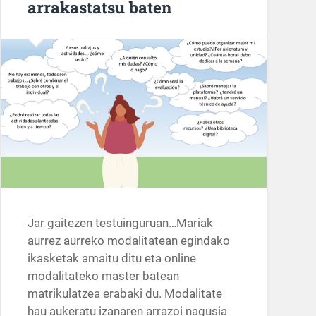
arrakastatsu baten
Jar gaitezen testuinguruan…Mariak
aurrez aurreko modalitatean egindako
ikasketak amaitu ditu eta online
modalitateko master batean
matrikulatzea erabaki du. Modalitate
hau aukeratu izanaren arrazoi nagusia