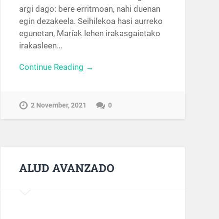
argi dago: bere erritmoan, nahi duenan
egin dezakeela. Seihilekoa hasi aurreko
egunetan, Maríak lehen irakasgaietako
irakasleen…
Continue Reading →
2 November, 2021
0
ALUD AVANZADO