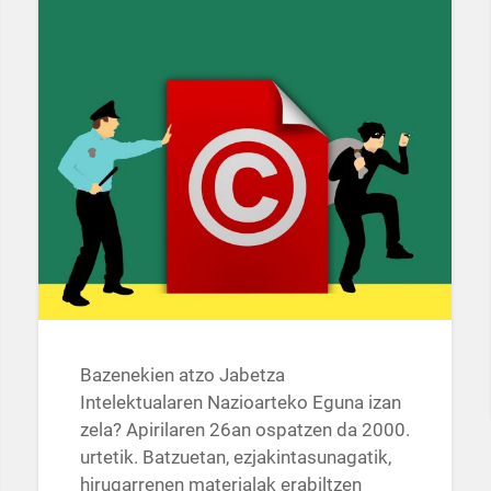
Bazenekien atzo Jabetza
Intelektualaren Nazioarteko Eguna izan
zela? Apirilaren 26an ospatzen da 2000.
urtetik. Batzuetan, ezjakintasunagatik,
hirugarrenen materialak erabiltzen