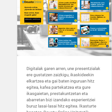
Digitalak garen arren, une presentzialak
ere gustatzen zaizkigu, ikaskideekin
elkartzea eta gai baten inguruan hitz
egitea, kafea partekatzea eta gure
ikasgaietan, prestakuntzetan eta
abarretan bizi izandako esperientziei
buruz lasai-lasai hitz egitea. Ikasturte