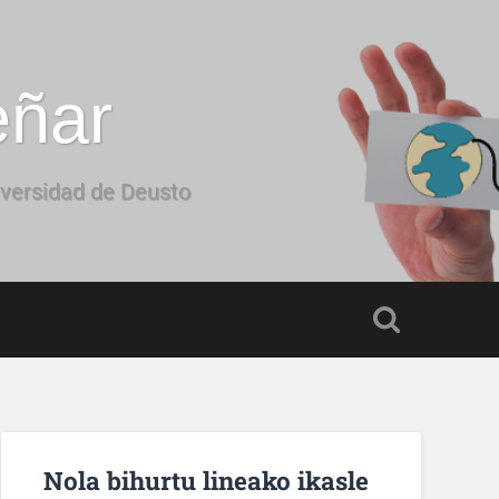
eñar
iversidad de Deusto
Nola bihurtu lineako ikasle