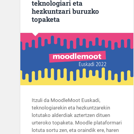
teknologiari eta
hezkuntzari buruzko
topaketa
Itzuli da MoodleMoot Euskadi,
teknologiarekin eta hezkuntzarekin
lotutako alderdiak aztertzen dituen
urteroko topaketa. Moodle plataformari
lotuta sortu zen, eta oraindik ere, haren