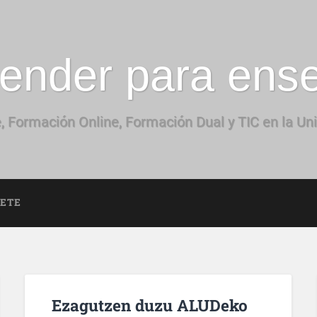
ender para ens
, Formación Online, Formación Dual y TIC en la Un
BETE
Ezagutzen duzu ALUDeko