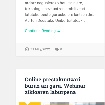
ardatz nagusietako bat. Hala ere,
teknologia hezkuntzan erabiltzeari
lotutako beste gai asko ere lantzen dira.
Aurten Deustuko Unibertsitateak…
Continue Reading →
31 May, 2022
0
Online prestakuntzari
buruz ari gara. Webinar
zikloaren laburpena