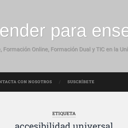
ender para ens
, Formación Online, Formación Dual y TIC en la Un
NTACTA CON NOSOTROS
SUSCRÍBETE
ETIQUETA
accesibilidad universal