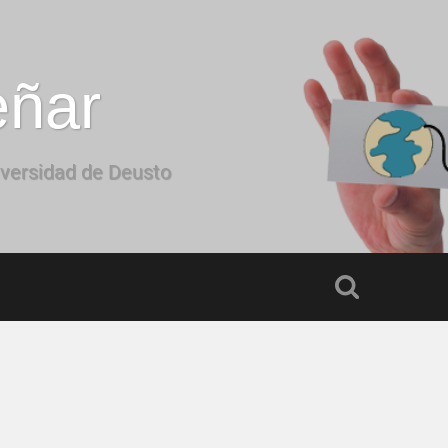
eñar
iversidad de Deusto