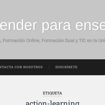
ender para ens
, Formación Online, Formación Dual y TIC en la Un
NTACTA CON NOSOTROS
SUSCRÍBETE
ETIQUETA
action-learning