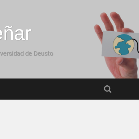
eñar
iversidad de Deusto