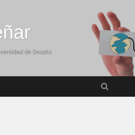
eñar
iversidad de Deusto