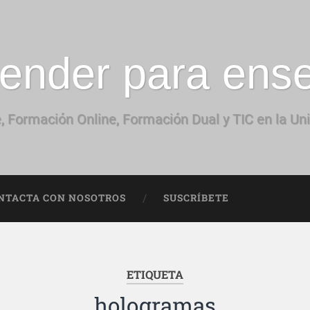
ender para ens
, Formación Online, Formación Dual y TIC en la Un
NTACTA CON NOSOTROS
SUSCRÍBETE
ETIQUETA
hologramas