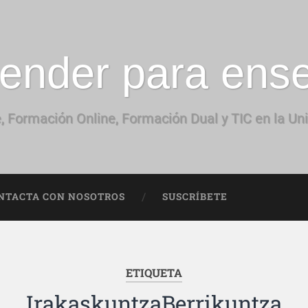
ender para ens
, Formación Online, Formación Dual y TIC en la Un
NTACTA CON NOSOTROS
SUSCRÍBETE
ETIQUETA
IrakaskuntzaBerrikuntza