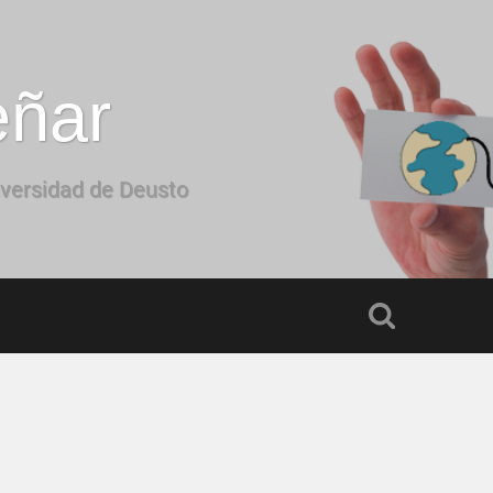
eñar
iversidad de Deusto