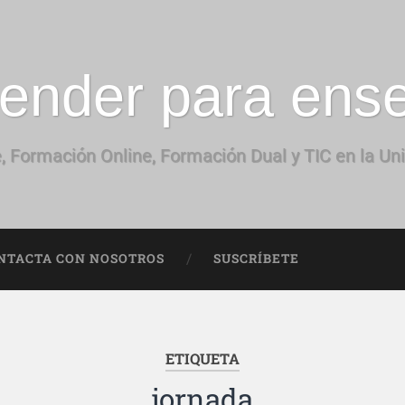
ender para ens
, Formación Online, Formación Dual y TIC en la Un
NTACTA CON NOSOTROS
SUSCRÍBETE
ETIQUETA
jornada