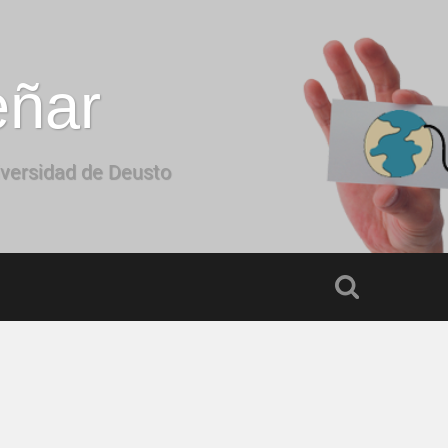
eñar
iversidad de Deusto