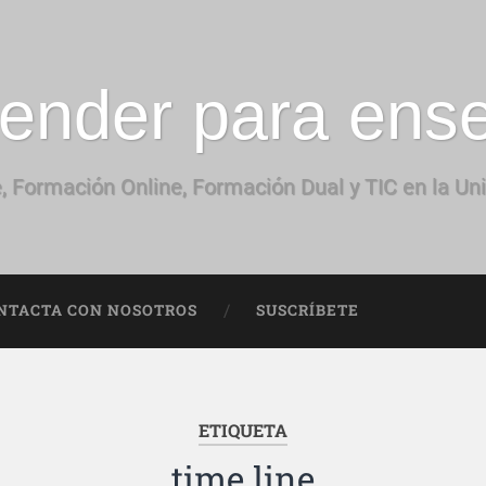
ender para ens
, Formación Online, Formación Dual y TIC en la Un
NTACTA CON NOSOTROS
SUSCRÍBETE
ETIQUETA
time line