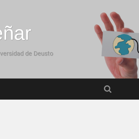
eñar
iversidad de Deusto