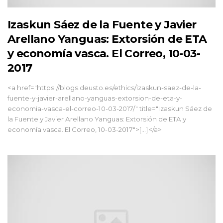
Izaskun Sáez de la Fuente y Javier
Arellano Yanguas: Extorsión de ETA
y economía vasca. El Correo, 10-03-
2017
<a href="https://blogs.deusto.es/ethics/izaskun-saez-de-la-
fuente-y-javier-arellano-yanguas-extorsion-de-eta-y-
economia-vasca-el-correo-10-03-2017/" title="Izaskun Sáez de
la Fuente y Javier Arellano Yanguas: Extorsión de ETA y
economía vasca. El Correo, 10-03-2017">[...]</a>