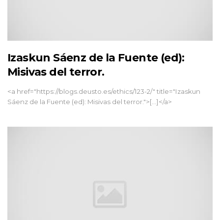
Izaskun Sáenz de la Fuente (ed):
Misivas del terror.
<a href="https://blogs.deusto.es/ethics/123-2/" title="Izaskun
Sáenz de la Fuente (ed): Misivas del terror.">[...]</a>