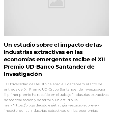
Un estudio sobre el impacto de las
industrias extractivas en las
economías emergentes recibe el XII
Premio UD-Banco Santander de
Investigación
La Universidad de Deusto celebró el 1 de febrero el acto de
entrega del XII Premio UD-Grupo Santander de Investigación.
El primer premio ha recaído en el trabajo “Industrias extractivas,
descentralización y desarrollo: un estudio <a
href="https://blogs.deusto.es/ethics/un-estudio-sobre-el-
impacto-de-las-industrias-extractivas-en-las-economias-