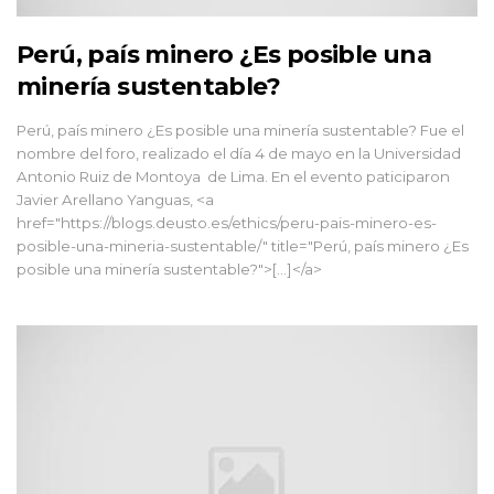
Perú, país minero ¿Es posible una
minería sustentable?
Perú, país minero ¿Es posible una minería sustentable? Fue el
nombre del foro, realizado el día 4 de mayo en la Universidad
Antonio Ruiz de Montoya de Lima. En el evento paticiparon
Javier Arellano Yanguas, <a
href="https://blogs.deusto.es/ethics/peru-pais-minero-es-
posible-una-mineria-sustentable/" title="Perú, país minero ¿Es
posible una minería sustentable?">[...]</a>