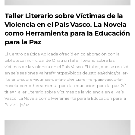
Taller Literario sobre Víctimas de la
Violencia en el País Vasco. La Novela
como Herramienta para la Educación
para la Paz
El Centro de Ética Aplicada ofreció en colaboración con la
biblioteca municipal de Oñati un taller literario sobre las
víctimas de la violencia en el País Vasco. El taller, que se realizó
en seis sesiones <a href="https://blogs.deusto.es/ethics/taller-
literario-sobre-victimas-de-la-violencia-en-el-pais-vasco-la-
novela-como-herramienta-para-la-educacion-para-la-paz-2/"
title="Taller Literario sobre Víctimas de la Violencia en el País
Vasco. La Novela como Herramienta para la Educación para la
Paz">[...]</a>