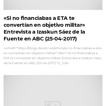
«Si no financiabas a ETA te
convertían en objetivo militar»
Entrevista a Izaskun Sáez de la
Fuente en ABC (25-04-2017)
<a href="https://blogs.deusto.es/ethics/si-no-financiabas-a-eta-
te-convertian-en-objetivo-militar/" title="«Si no financiabas a
ETA te convertían en objetivo militar» Entrevista a Izaskun Sáez
de la Fuente en ABC (25-04-2017)">[...]</a>