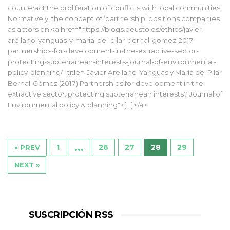
counteract the proliferation of conflicts with local communities.
Normatively, the concept of ‘partnership’ positions companies
as actors on <a href="https://blogs.deusto.es/ethics/javier-
arellano-yanguas-y-maria-del-pilar-bernal-gomez-2017-
partnerships-for-development-in-the-extractive-sector-
protecting-subterranean-interests-journal-of-environmental-
policy-planning/" title="Javier Arellano-Yanguas y María del Pilar
Bernal-Gómez (2017) Partnerships for development in the
extractive sector: protecting subterranean interests? Journal of
Environmental policy & planning">[...]</a>
…
1
26
27
28
29
« PREV
NEXT »
SUSCRIPCIÓN RSS