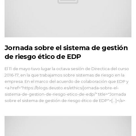
Jornada sobre el sistema de gestión
de riesgo ético de EDP
El 11 de mayo tuvo lugar la octava sesión de Directica del curso
2016-17, en la que trabajamos sobre sistemas de riesgo en la
empresa. En el marco del acuerdo de colaboración que EDP y
<a href="https://blogs.deusto.es/ethics/jornada-sobre-el-
sistema-de-gestion-de-riesgo-etico-de-edp/" title="Jornada
sobre el sistema de gestión de riesgo ético de EDP">[...]</a>