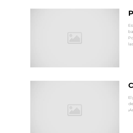
P
Es
ba
Po
la
C
El
de
¡A