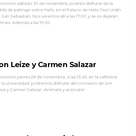
 próximo sábado 30 de noviembre, podréis disfrutar de la
lida de patinaje sobre hielo, en el Palacio de Hielo Txuri Urdin
 San Sebastián. Nos veremos allí a las 17:00, y se os dejarán
tines. Además a las 19:30
on Leize y Carmen Salazar
 próximo jueves 28 de noviembre, a las 13:45, en la cafetería
 la universidad, podremos disfrutar del concierto de Jon
ize y Carmen Salazar. ¡Anímate y acércate!