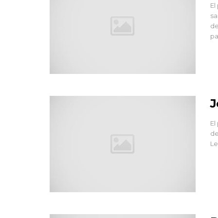
El
sa
de
pa
J
El
de
Le