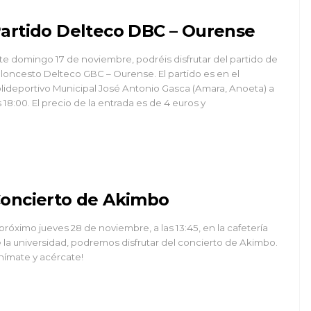
artido Delteco DBC – Ourense
te domingo 17 de noviembre, podréis disfrutar del partido de
loncesto Delteco GBC – Ourense. El partido es en el
lideportivo Municipal José Antonio Gasca (Amara, Anoeta) a
s 18:00. El precio de la entrada es de 4 euros y
oncierto de Akimbo
 próximo jueves 28 de noviembre, a las 13:45, en la cafetería
 la universidad, podremos disfrutar del concierto de Akimbo.
nímate y acércate!