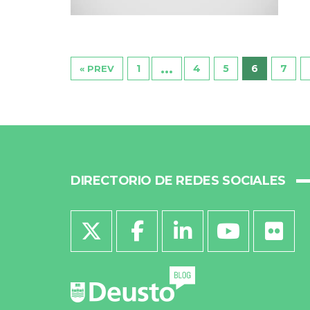
…
1
4
5
6
7
« PREV
DIRECTORIO DE REDES SOCIALES