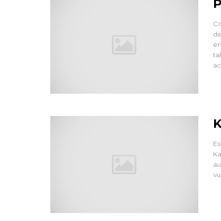
P
Co
de
en
ta
ac
K
Es
Ka
au
vu