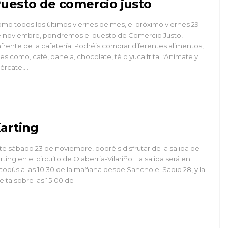
uesto de comercio justo
mo todos los últimos viernes de mes, el próximo viernes 29
 noviembre, pondremos el puesto de Comercio Justo,
frente de la cafetería. Podréis comprar diferentes alimentos,
les como, café, panela, chocolate, té o yuca frita. ¡Anímate y
ércate!...
arting
te sábado 23 de noviembre, podréis disfrutar de la salida de
rting en el circuito de Olaberria-Vilariño. La salida será en
tobús a las 10:30 de la mañana desde Sancho el Sabio 28, y la
elta sobre las 15:00 de