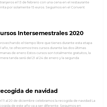
tranjeros el 13 de febrero con una cena en el restaurante
irrita por solamente 15 euros. Seguimos en el Convent
ursos Intersemestrales 2020
rovechando el tiempo libre que tienes durante esta etapa
l año, te ofrecemos tres cursos durante las dos últimas
manas de enero Estos cursos son totalmente gratuitos, la
imera tanda será del 21 al 24 de enero y la segunda
ecogida de navidad
l 11 al 20 de diciembre celebramos la recogida de navidad La
cogida de este año va a ser diferente. Seguimos en