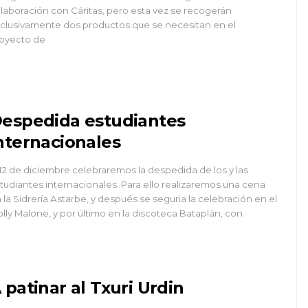
laboración con Cáritas, pero esta vez se recogerán
clusivamente dos productos que se necesitan en el
oyecto de
espedida estudiantes
nternacionales
 12 de diciembre celebraremos la despedida de los y las
tudiantes internacionales. Para ello realizaremos una cena
 la Sidrería Astarbe, y después se seguria la celebración en el
lly Malone, y por último en la discoteca Bataplán, con
 patinar al Txuri Urdin