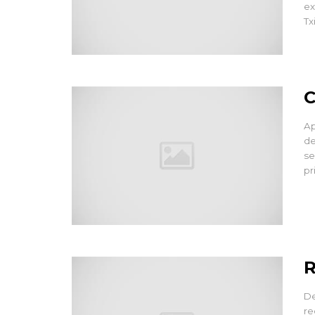
ex
Tx
C
Ap
de
se
pr
R
De
re