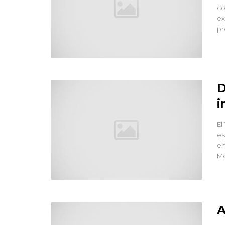
co
ex
pr
D
i
El
es
en
Mo
A