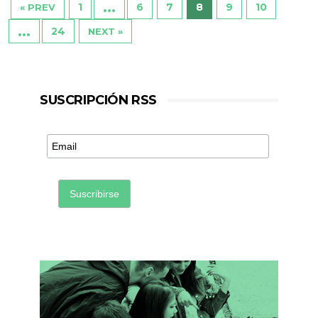
…
1
6
7
8
9
10
« PREV
…
24
NEXT »
SUSCRIPCIÓN RSS