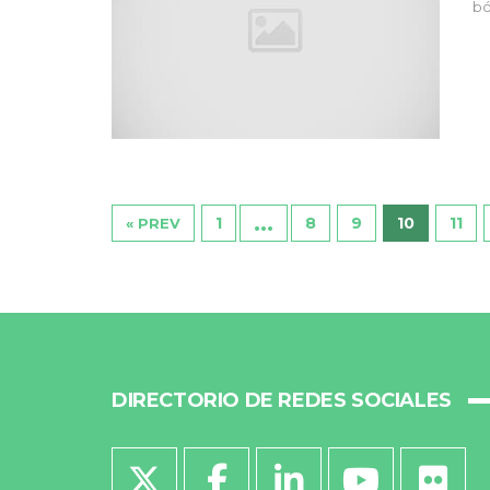
bó
…
1
8
9
10
11
« PREV
DIRECTORIO DE REDES SOCIALES