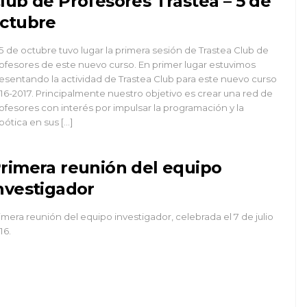
lub de Profesores Trastea – 5 de
ctubre
 5 de octubre tuvo lugar la primera sesión de Trastea Club de
ofesores de este nuevo curso. En primer lugar estuvimos
esentando la actividad de Trastea Club para este nuevo curso
16-2017. Principalmente nuestro objetivo es crear una red de
ofesores con interés por impulsar la programación y la
bótica en sus […]
rimera reunión del equipo
nvestigador
imera reunión del equipo investigador, celebrada el 7 de julio
16.