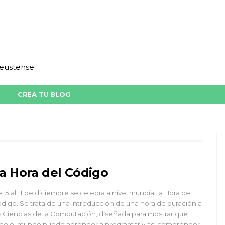
deustense
CREA TU BLOG
a Hora del Código
l 5 al 11 de diciembre se celebra a nivel mundial la Hora del
digo. Se trata de una introducción de una hora de duración a
s Ciencias de la Computación, diseñada para mostrar que
do el mundo puede aprender a programar y así comprender