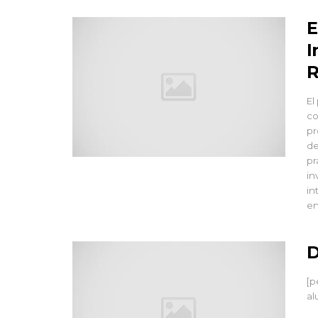
E
I
R
El
co
pr
de
pr
in
in
en
D
[p
a