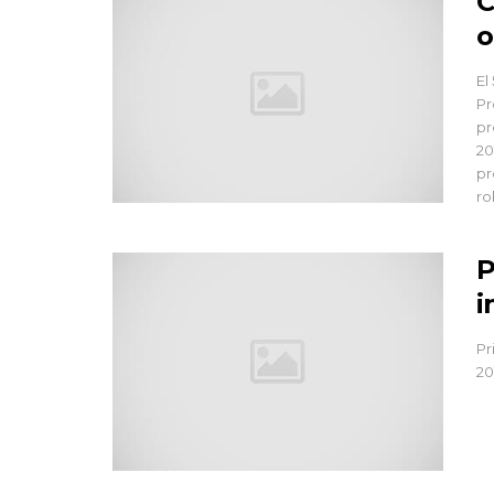
C
o
El
Pr
pr
20
pr
ro
P
i
Pr
20