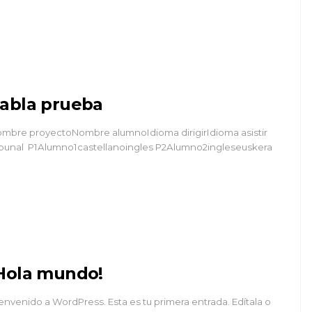
abla prueba
mbre proyectoNombre alumnoIdioma dirigirIdioma asistir
ibunal P1Alumno1castellanoingles P2Alumno2ingleseuskera
Hola mundo!
envenido a WordPress. Esta es tu primera entrada. Edítala o