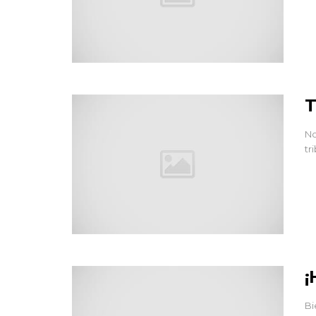
T
No
tr
¡
Bi