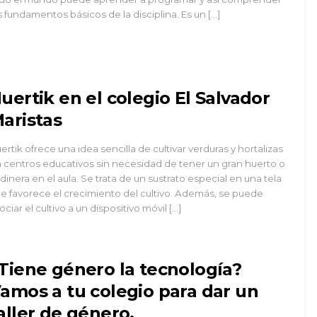
s fundamentos básicos de la disciplina. Es un […]
uertik en el colegio El Salvador
aristas
ertik ofrece una idea sencilla de cultivar verduras y hortalizas
 centros educativos sin necesidad de tener un gran huerto o
rdinera en el aula. Se trata de un sustrato especial en una tela
e favorece el crecimiento del cultivo. Además, se puede
ociar el cultivo a un dispositivo móvil […]
Tiene género la tecnología?
amos a tu colegio para dar un
aller de género.