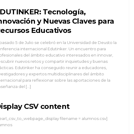
DUTINKER: Tecnología,
nnovación y Nuevas Claves para
ecursos Educativos
 pasado 5 de Julio se celebró en la Universidad de Deusto la
nferencia internacional Edutinker. Un encuentro para
ofesionales del ámbito educativo interesados en innovar,
scubrir nuevos retos y compartir inquietudes y buenas
ácticas. Edutinker ha conseguido reunir a educadores,
vestigadores y expertos multidisciplinares del ámbito
ternacional para reflexionar sobre las aportaciones de la
señanza del […]
isplay CSV content
earl_csv_to_webpage_display filename = alumnos.csv]
lumnos