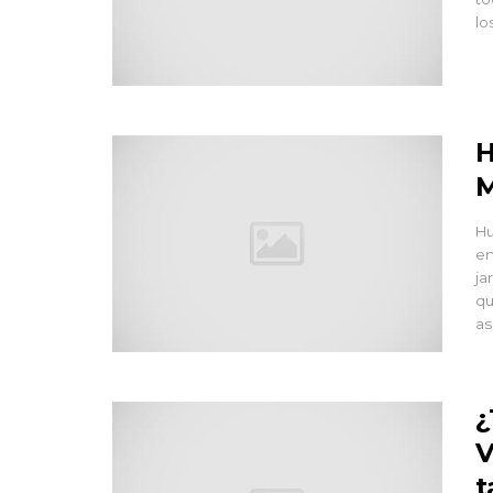
lo
H
M
Hu
en
ja
qu
as
¿
V
t