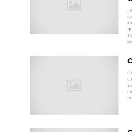
¿S
co
im
qu
ap
pa
C
De
Eu
ac
mu
em