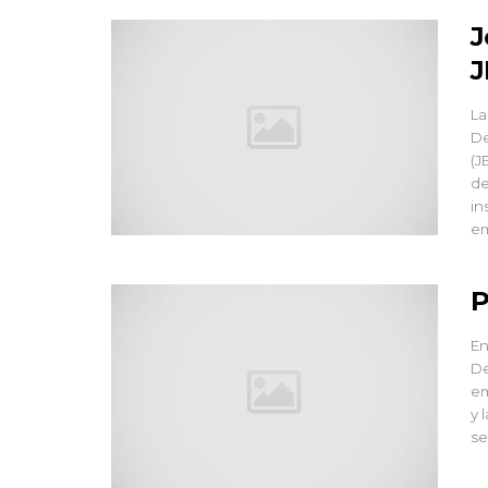
J
J
La
De
(J
de
in
em
P
En
De
em
y 
se