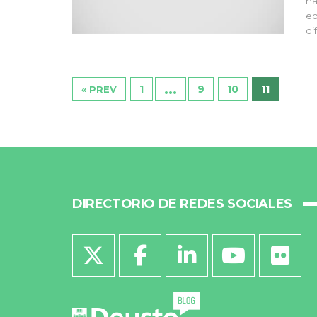
ha
ed
di
…
1
9
10
11
« PREV
DIRECTORIO DE REDES SOCIALES