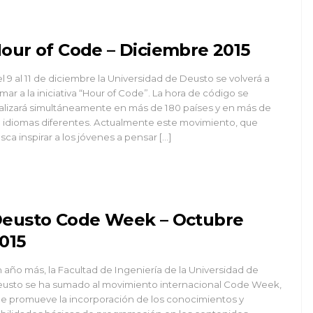
our of Code – Diciembre 2015
l 9 al 11 de diciembre la Universidad de Deusto se volverá a
mar a la iniciativa “Hour of Code”. La hora de código se
alizará simultáneamente en más de 180 países y en más de
 idiomas diferentes. Actualmente este movimiento, que
sca inspirar a los jóvenes a pensar […]
eusto Code Week – Octubre
015
 año más, la Facultad de Ingeniería de la Universidad de
usto se ha sumado al movimiento internacional Code Week,
e promueve la incorporación de los conocimientos y