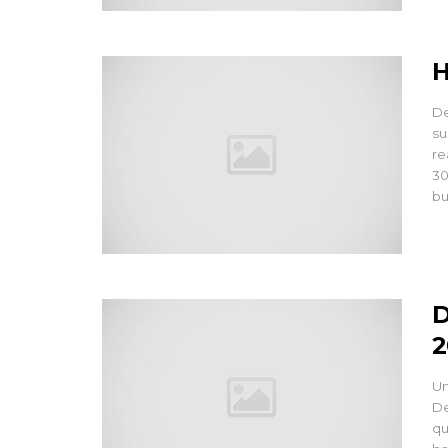
H
De
su
re
30
bu
D
2
Un
De
qu