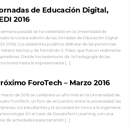
ornadas de Educación Digital,
EDI 2016
 semana pasada se ha celebrado en la Universidad de
usto la octava edición de las Jornadas de Educación Digital
EDI 2016). Los asistentes pudimos disfrutar de las ponencias
 Néstor Alonso y de Fernándo G. Páez, que fueron realmente
spiradoras. Desde los testimonio de la Pedagogía de las
ociones hasta la impresionante […]
róximo ForoTech – Marzo 2016
 marzo de 2016 se celebrará un año más en la Universidad de
usto ForoTech, un foro de encuentro entre la universidad, las
presas, los estudiantes y la sociedad en torno a la ingeniería
la tecnología. En el caso de DeustoTech Learning, con una
rie de actividades para transmitir […]