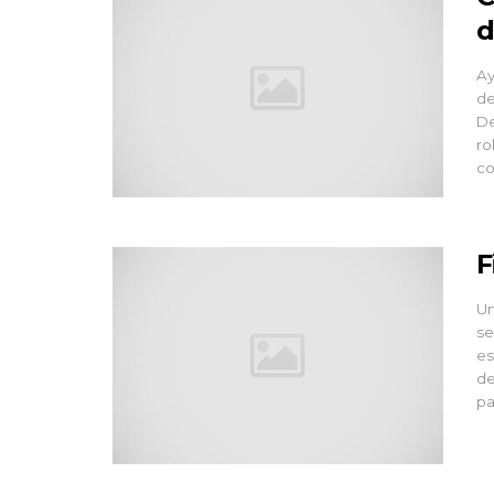
d
Ay
de
De
ro
co
F
Un
se
es
de
pa