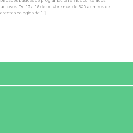
bilidades básicas de programación en los contenidos
ucativos. Del 13 al 16 de octubre más de 600 alumnos de
ferentes colegios de […]