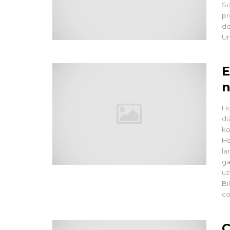
Sc
pr
de
Un
E
n
Ho
di
ko
He
la
ga
uz
Bi
co
C