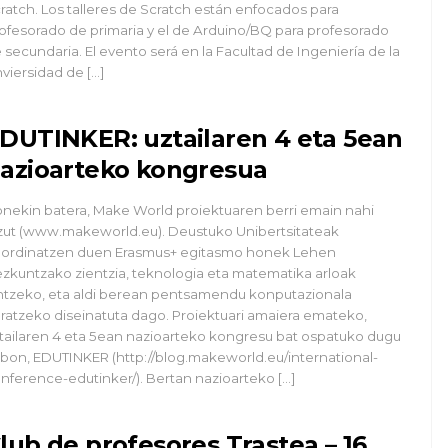
ratch. Los talleres de Scratch están enfocados para
ofesorado de primaria y el de Arduino/BQ para profesorado
 secundaria. El evento será en la Facultad de Ingeniería de la
viersidad de […]
DUTINKER: uztailaren 4 eta 5ean
azioarteko kongresua
nekin batera, Make World proiektuaren berri emain nahi
zut (www.makeworld.eu). Deustuko Unibertsitateak
ordinatzen duen Erasmus+ egitasmo honek Lehen
zkuntzako zientzia, teknologia eta matematika arloak
ntzeko, eta aldi berean pentsamendu konputazionala
ratzeko diseinatuta dago. Proiektuari amaiera emateko,
tailaren 4 eta 5ean nazioarteko kongresu bat ospatuko dugu
lbon, EDUTINKER (http://blog.makeworld.eu/international-
nference-edutinker/). Bertan nazioarteko […]
lub de profesores Trastea – 16