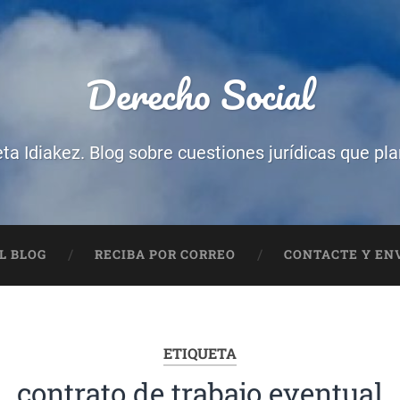
Derecho Social
eta Idiakez. Blog sobre cuestiones jurídicas que pl
L BLOG
RECIBA POR CORREO
CONTACTE Y ENV
ETIQUETA
contrato de trabajo eventual