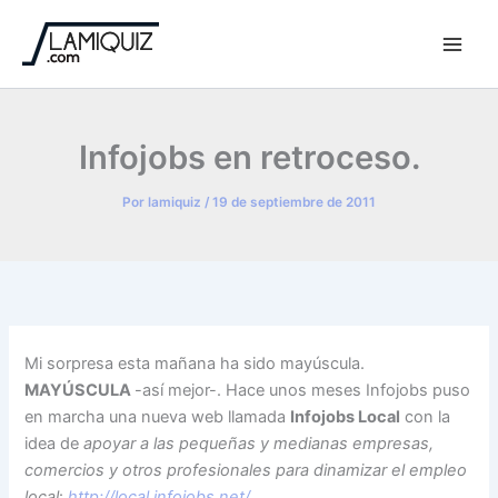
Ir
al
contenido
Infojobs en retroceso.
Por
lamiquiz
/
19 de septiembre de 2011
Mi sorpresa esta mañana ha sido mayúscula.
MAYÚSCULA
-así mejor-. Hace unos meses Infojobs puso
en marcha una nueva web llamada
Infojobs Local
con la
idea de
apoyar a las pequeñas y medianas empresas,
comercios y otros profesionales para dinamizar el empleo
local
:
http://local.infojobs.net/