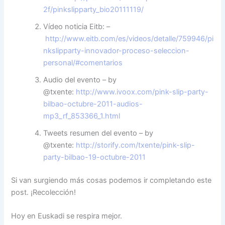
2f/pinkslipparty_bio20111119/
Vídeo noticia Eitb: –
http://www.eitb.com/es/videos/detalle/759946/pi
nkslipparty-innovador-proceso-seleccion-
personal/#comentarios
Audio del evento – by
@txente:
http://www.ivoox.com/pink-slip-party-
bilbao-octubre-2011-audios-
mp3_rf_853366_1.html
Tweets resumen del evento – by
@txente:
http://storify.com/txente/pink-slip-
party-bilbao-19-octubre-2011
Si van surgiendo más cosas podemos ir completando este
post. ¡Recolección!
Hoy en Euskadi se respira mejor.