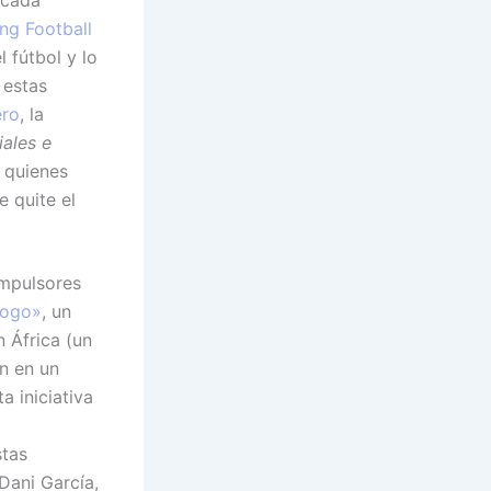
ng Football
 fútbol y lo
 estas
ero
, la
iales e
 quienes
 quite el
impulsores
Togo»
, un
 África (un
ón en un
a iniciativa
stas
Dani García,