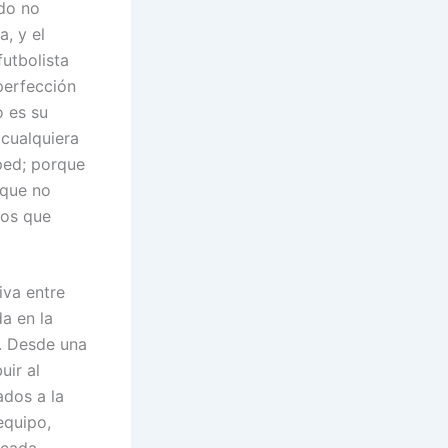
do no
a, y el
utbolista
perfección
o es su
 cualquiera
sped; porque
rque no
gos que
iva entre
da en la
. Desde una
uir al
ados a la
equipo,
écada