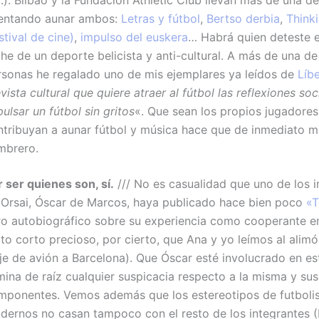
tentando aunar ambos:
Letras y fútbol
,
Bertso derbia
,
Thinki
stival de cine)
,
impulso del euskera
… Habrá quien deteste el
he de un deporte belicista y anti-cultural. A más de una de
rsonas he regalado uno de mis ejemplares ya leídos de
Líb
vista cultural que quiere atraer al fútbol las reflexiones soc
ulsar un fútbol sin gritos
«. Que sean los propios jugadores
ntribuyan a aunar fútbol y música hace que de inmediato me
mbrero.
 ser quienes son, sí.
/// No es casualidad que uno de los 
 Orsai, Óscar de Marcos, haya publicado hace bien poco
«
bro autobiográfico sobre su experiencia como cooperante en
to corto precioso, por cierto, que Ana y yo leímos al alim
je de avión a Barcelona). Que Óscar esté involucrado en est
mina de raíz cualquier suspicacia respecto a la misma y sus
mponentes. Vemos además que los estereotipos de futboli
dernos no casan tampoco con el resto de los integrantes (