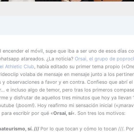
al encender el móvil, supe que iba a ser uno de esos días co
hatsapp atareados. ¿La noticia?
Orsai, el grupo de poproc
el Athletic Club
, había editado su primer tema propio («On
videoclip volaba de mensaje en mensaje junto a los pertine
 y observaciones a favor y en contra. Confieso que abrí el 
r… e incluso algo de temor, pero tras los primeros compas
arme y disfrutar de aquellos tres minutos que hoy ya llevan
outube (¡boom!). Hoy reafirmo mi sensación inicial («¡maravi
para escribir por qué «
Orsai, sí
«. Son tres los motivos:
ateurismo, sí. ///
Por lo que tocan y cómo lo tocan ///. Po