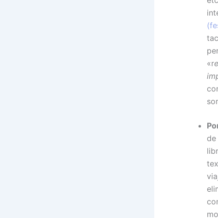
in
(fe
tac
pe
«r
e
imp
co
so
Por
de
li
tex
via
eli
co
mo