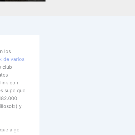
n los
k de varios
e club
ntes
link con
es supe que
 182.000
lloso!») y
rque algo