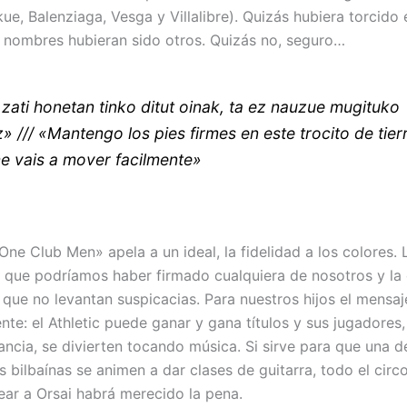
ue, Balenziaga, Vesga y Villalibre). Quizás hubiera torcido 
s nombres hubieran sido otros. Quizás no, seguro…
 zati honetan tinko ditut oinak, ta ez nauzue mugituko
z» /// «Mantengo los pies firmes en este trocito de tier
e vais a mover facilmente»
One Club Men» apela a un ideal, la fidelidad a los colores.
 que podríamos haber firmado cualquiera de nosotros y la 
 que no levantan suspicacias. Para nuestros hijos el mensaj
nte: el Athletic puede ganar y gana títulos y sus jugadores
fancia, se divierten tocando música. Si sirve para que una 
s bilbaínas se animen a dar clases de guitarra, todo el circ
ear a Orsai habrá merecido la pena.