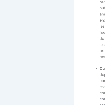
pr
hub
am
en
les
fu
de
le
pr
ras
Cul
dep
co
est
con
en
etc