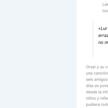
Lek
lo
«Lur
erra
no m
Orsai y su «
una canción
seis amigos
días es pote
desde la in
niños y niña
pudiera rod