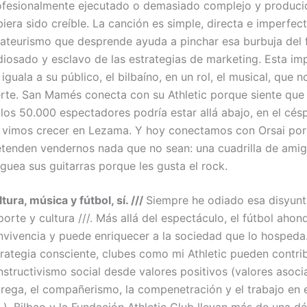
ofesionalmente ejecutado o demasiado complejo y produci
iera sido creíble. La canción es simple, directa e imperfect
ateurismo que desprende ayuda a pinchar esa burbuja del f
diosado y esclavo de las estrategias de marketing. Esta im
 iguala a su público, el bilbaíno, en un rol, el musical, que n
erte. San Mamés conecta con su Athletic porque siente que
 los 50.000 espectadores podría estar allá abajo, en el cé
s vimos crecer en Lezama. Y hoy conectamos con Orsai po
etenden vendernos nada que no sean: una cuadrilla de ami
guea sus guitarras porque les gusta el rock.
tura, música y fútbol, sí. ///
Siempre he odiado esa disyunt
orte y cultura ///. Más allá del espectáculo, el fútbol ahon
nvivencia y puede enriquecer a la sociedad que lo hospeda
rategia consciente, clubes como mi Athletic pueden contrib
structivismo social desde valores positivos (valores asoci
trega, el compañerismo, la compenetración y el trabajo en 
.). Bilbao y la Fundación Athletic Club llevan más de una d