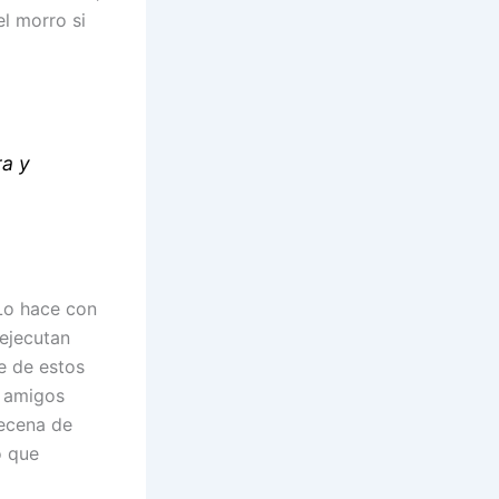
el morro si
ra y
 Lo hace con
ejecutan
e de estos
, amigos
decena de
o que