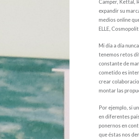
Camper, Kettal, 
expandir su marca
medios online qu
ELLE, Cosmopolit
Mi día a día nunc
tenemos retos dif
constante de marc
cometido es inten
crear colaboraci
montar las propue
Por ejemplo, si u
en diferentes pa
ponernos en conta
que éstas nos de