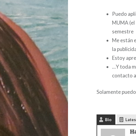
Puedo apli
MUMA (el 
semestre
Me están e
la publici
Estoy apre
…Y toda mi
contacto a
Solamente puedo 
Bio
Lates
H