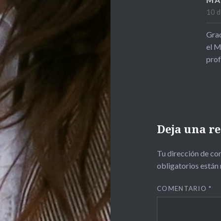
10 d
Grac
el M
prof
Deja una r
Tu dirección de cor
obligatorios está
COMENTARIO
*