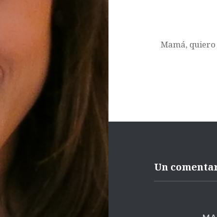
Mamá, quiero 
Un comenta
MA