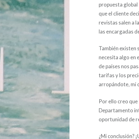
propuesta global 
que el cliente de
revistas salen a l
las encargadas de 
También existen 
necesita algo en 
de países nos pa
tarifas y los pre
arropándote, mi c
Por ello creo qu
Departamento int
oportunidad de r
¿Mi conclusión? 