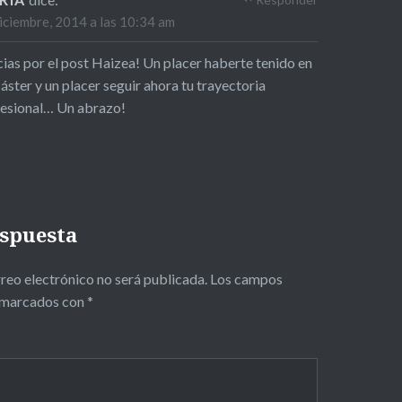
iciembre, 2014 a las 10:34 am
ias por el post Haizea! Un placer haberte tenido en
áster y un placer seguir ahora tu trayectoria
esional… Un abrazo!
espuesta
reo electrónico no será publicada.
Los campos
n marcados con
*