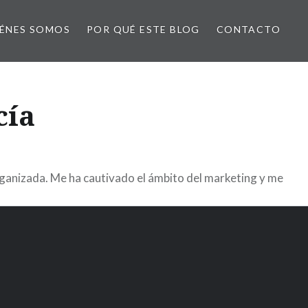
ÉNES SOMOS
POR QUÉ ESTE BLOG
CONTACTO
cía
ganizada. Me ha cautivado el ámbito del marketing y me