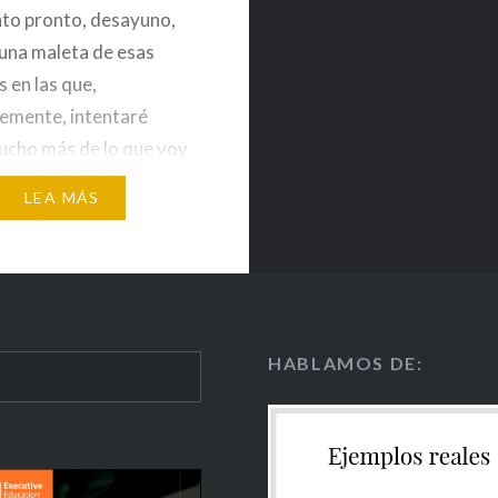
to pronto, desayuno,
una maleta de esas
 en las que,
lemente, intentaré
cho más de lo que voy
ar. Antes de salir de
LEA MÁS
o un post-it en el
co: “Volveré en un par
. Temas…
HABLAMOS DE: