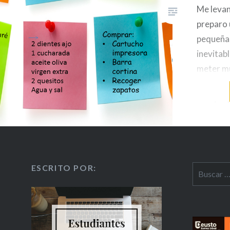
Me levan
preparo 
pequeñas
inevitab
meter mu
a necesit
casa, dej
frigorífi
de días
ESCRITO POR: