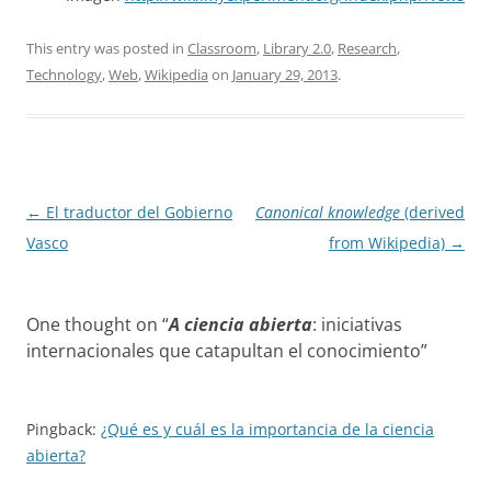
This entry was posted in
Classroom
,
Library 2.0
,
Research
,
Technology
,
Web
,
Wikipedia
on
January 29, 2013
.
Post
←
El traductor del Gobierno
Canonical knowledge
(derived
navigation
Vasco
from Wikipedia)
→
One thought on “
A ciencia abierta
: iniciativas
internacionales que catapultan el conocimiento
”
Pingback:
¿Qué es y cuál es la importancia de la ciencia
abierta?