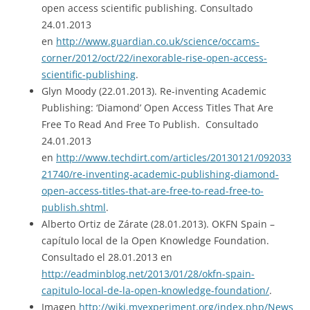
open access scientific publishing. Consultado
24.01.2013
en
http://www.guardian.co.uk/science/occams-
corner/2012/oct/22/inexorable-rise-open-access-
scientific-publishing
.
Glyn Moody (22.01.2013). Re-inventing Academic
Publishing: ‘Diamond’ Open Access Titles That Are
Free To Read And Free To Publish. Consultado
24.01.2013
en
http://www.techdirt.com/articles/20130121/092033
21740/re-inventing-academic-publishing-diamond-
open-access-titles-that-are-free-to-read-free-to-
publish.shtml
.
Alberto Ortiz de Zárate (28.01.2013). OKFN Spain –
capítulo local de la Open Knowledge Foundation.
Consultado el 28.01.2013 en
http://eadminblog.net/2013/01/28/okfn-spain-
capitulo-local-de-la-open-knowledge-foundation/
.
Imagen
http://wiki.myexperiment.org/index.php/News