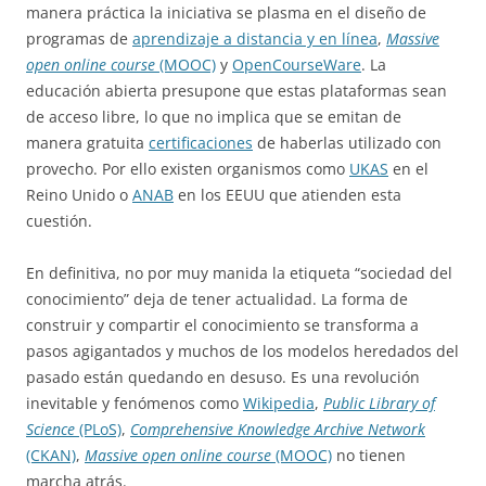
manera práctica la iniciativa se plasma en el diseño de
programas de
aprendizaje a distancia y en línea
,
Massive
open online course
(MOOC)
y
OpenCourseWare
. La
educación abierta presupone que estas plataformas sean
de acceso libre, lo que no implica que se emitan de
manera gratuita
certificaciones
de haberlas utilizado con
provecho. Por ello existen organismos como
UKAS
en el
Reino Unido o
ANAB
en los EEUU que atienden esta
cuestión.
En definitiva, no por muy manida la etiqueta “sociedad del
conocimiento” deja de tener actualidad. La forma de
construir y compartir el conocimiento se transforma a
pasos agigantados y muchos de los modelos heredados del
pasado están quedando en desuso. Es una revolución
inevitable y fenómenos como
Wikipedia
,
Public Library of
Science
(PLoS)
,
Comprehensive Knowledge Archive Network
(CKAN)
,
Massive open online course
(MOOC)
no tienen
marcha atrás.