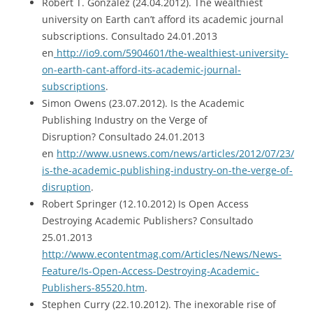
Robert T. Gonzalez (24.04.2012). The wealthiest
university on Earth can’t afford its academic journal
subscriptions. Consultado 24.01.2013
en
http://io9.com/5904601/the-wealthiest-university-
on-earth-cant-afford-its-academic-journal-
subscriptions
.
Simon Owens (23.07.2012). Is the Academic
Publishing Industry on the Verge of
Disruption? Consultado 24.01.2013
en
http://www.usnews.com/news/articles/2012/07/23/
is-the-academic-publishing-industry-on-the-verge-of-
disruption
.
Robert Springer (12.10.2012) Is Open Access
Destroying Academic Publishers? Consultado
25.01.2013
http://www.econtentmag.com/Articles/News/News-
Feature/Is-Open-Access-Destroying-Academic-
Publishers-85520.htm
.
Stephen Curry (22.10.2012). The inexorable rise of