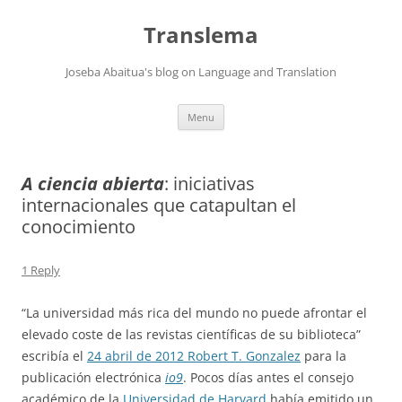
Skip
to
Translema
content
Joseba Abaitua's blog on Language and Translation
Menu
A ciencia abierta
: iniciativas
internacionales que catapultan el
conocimiento
1 Reply
“La universidad más rica del mundo no puede afrontar el
elevado coste de las revistas científicas de su biblioteca”
escribía el
24 abril de 2012 Robert T. Gonzalez
para la
publicación electrónica
io9
. Pocos días antes el consejo
académico de la
Universidad de Harvard
había emitido un