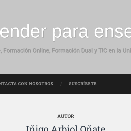
ender para ens
, Formación Online, Formación Dual y TIC en la Un
NTACTA CON NOSOTROS
SUSCRÍBETE
AUTOR
Iñigo Arbiol Oñate