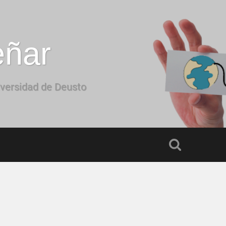
eñar
iversidad de Deusto