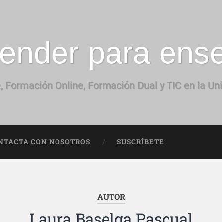
ender para ens
, Formación Online, Formación Dual y TIC en la Un
NTACTA CON NOSOTROS
SUSCRÍBETE
AUTOR
Laura Baselga Pascual