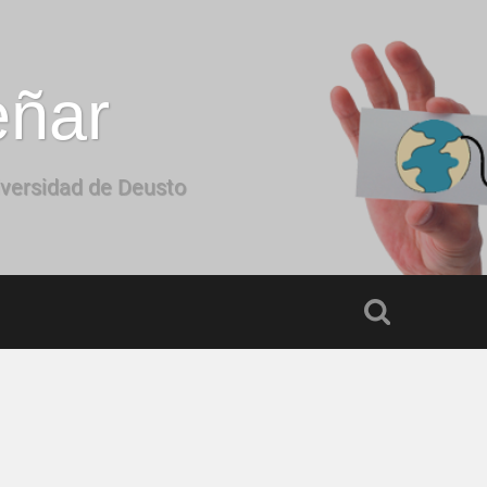
eñar
iversidad de Deusto