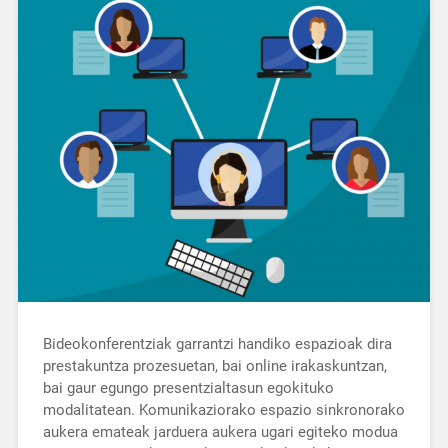
Bideokonferentziak garrantzi handiko espazioak dira
prestakuntza prozesuetan, bai online irakaskuntzan,
bai gaur egungo presentzialtasun egokituko
modalitatean. Komunikaziorako espazio sinkronorako
aukera emateak jarduera aukera ugari egiteko modua