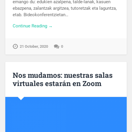
emango du: edukien azalpena, talde-lanak, kasuen
ebazpena, zalantzak argitzea, tutoretzak eta laguntza,
etab. Bideokonferentzietan…
Continue Reading →
21 October, 2020
0
Nos mudamos: nuestras salas
virtuales estarán en Zoom