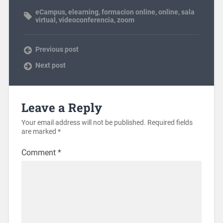
eCampus
,
elearning
,
formacion online
,
online
,
sala
virtual
,
videoconferencia
,
zoom
Previous post
Next post
Leave a Reply
Your email address will not be published.
Required fields
are marked
*
Comment
*