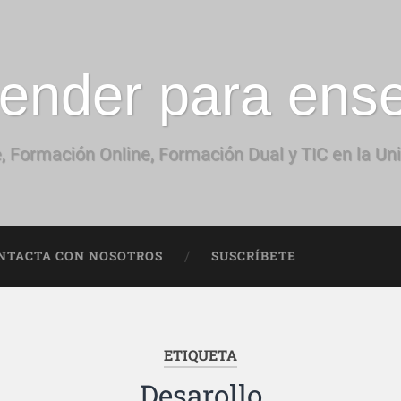
ender para ens
, Formación Online, Formación Dual y TIC en la Un
NTACTA CON NOSOTROS
SUSCRÍBETE
ETIQUETA
Desarollo