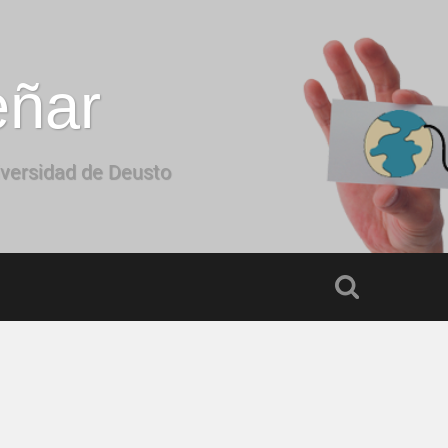
eñar
iversidad de Deusto