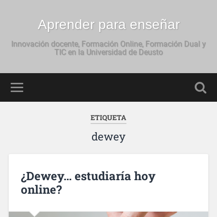
Aprender para enseñar
Innovación docente, Formación Online, Formación Dual y
TIC en la Universidad de Deusto
ETIQUETA
dewey
¿Dewey… estudiaría hoy
online?