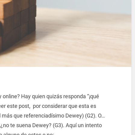
 online? Hay quien quizás responda “¡qué
eer este post, por considerar que esta es
al más que referenciadísimo Dewey) (G2). O…
 ¿no te suena Dewey? (G3). Aquí un intento
o alguno de estos o no: