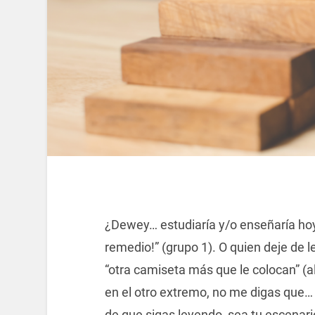
¿Dewey… estudiaría y/o enseñaría hoy
remedio!” (grupo 1). O quien deje de l
“otra camiseta más que le colocan” (
en el otro extremo, no me digas que…
de que sigas leyendo, sea tu escenari