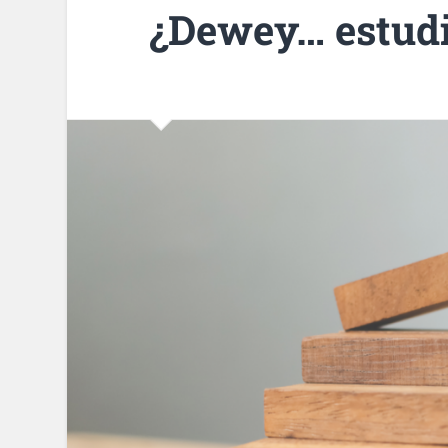
¿Dewey… estudi