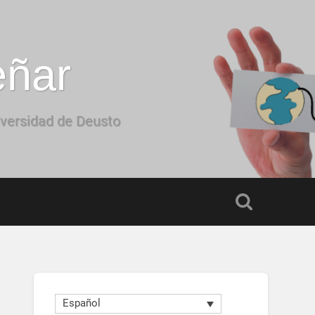
eñar
iversidad de Deusto
Español