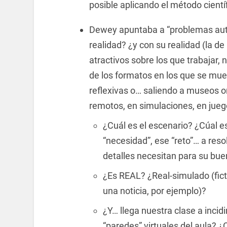
posible aplicando el método cientí
Dewey apuntaba a “problemas aut
realidad? ¿y con su realidad (la d
atractivos sobre los que trabajar, 
de los formatos en los que se mues
reflexivas o… saliendo a museos onl
remotos, en simulaciones, en jueg
¿Cuál es el escenario? ¿Cúal e
“necesidad”, ese “reto”… a reso
detalles necesitan para su b
¿Es REAL? ¿Real-simulado (fict
una noticia, por ejemplo)?
¿Y… llega nuestra clase a incid
“paredes” virtuales del aula? ¿