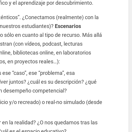
fico y el aprendizaje por descubrimiento.
énticos”. ¿Conectamos (realmente) con la
e nuestros estudiantes)?
Escenarios
no sólo en cuanto al tipo de recurso. Más allá
tran (con vídeos, podcast, lecturas
ine, bibliotecas online, en laboratorios
os, en proyectos reales…):
s ese “caso”, ese “problema”, esa
lver juntos? ¿cuál es su descripción? ¿qué
uen desempeño competencial?
icio y/o recreado) o real-no simulado (desde
ir en la realidad? ¿O nos quedamos tras las
Cuál es el espacio educativo?