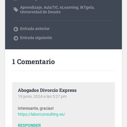
Aprendizaje
,
AulaTIC
,
eLearning
,
IKTgela
,
Universidad de Deusto
Entrada anterior
Entrada siguiente
1 Comentario
Abogados Divorcio Express
19 junio, 2024 a las 5:27 pm
Interesante, gracias!
https://laborconsulting.es/
RESPONDER